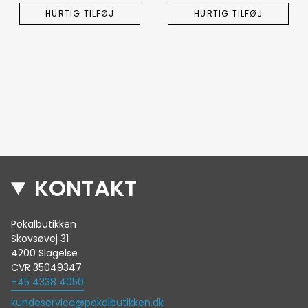
HURTIG TILFØJ
HURTIG TILFØJ
KONTAKT
Pokalbutikken
Skovsøvej 31
4200 Slagelse
CVR 35049347
+45 4338 4050
kundeservice@pokalbutikken.dk