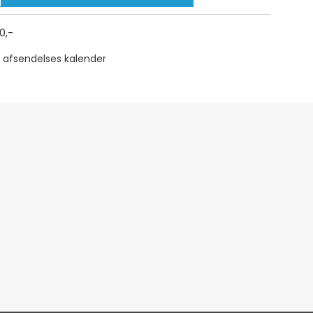
00,-
e afsendelses kalender