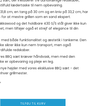
Q sæt, der inkluderer tre uundværlige redskaber,
 stilfuld lædertaske til nem opbevaring.
31,8 cm, en tang på 30 cm og en kniv på 33,2 cm, har
 for at mestre grillen som en sand ekspert.
kkawood og det holdbare 430 S/S stål giver ikke kun
tet, men tilføjer også et strejf af elegance til din
 med både funktionalitet og æstetik i tankerne. Den
e sikrer ikke kun nem transport, men også
difulde redskaber.
ores BBQ sæt kræver håndvask, men med den
 er opbevaring og pleje en leg.
til nye højder med vores eksklusive BBQ sæt - det
nhver grillmester.
P
TILFØJ TIL KURV