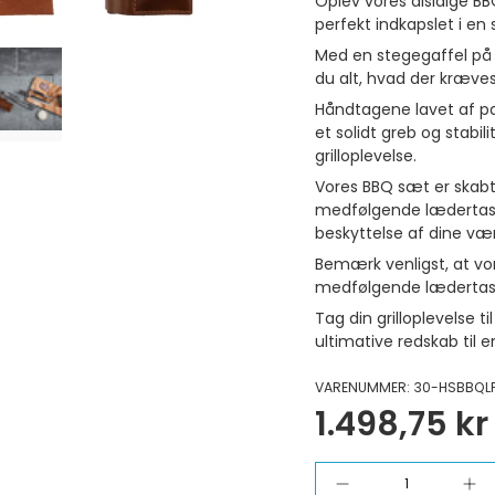
Oplev vores alsidige BB
perfekt indkapslet i en
Med en stegegaffel på 
du alt, hvad der kræves
Håndtagene lavet af pa
et solidt greb og stabili
grilloplevelse.
Vores BBQ sæt er skabt
medfølgende lædertask
beskyttelse af dine vær
Bemærk venligst, at v
medfølgende lædertaske
Tag din grilloplevelse 
ultimative redskab til e
VARENUMMER: 30-HSBBQL
1.498,75 kr
Antal