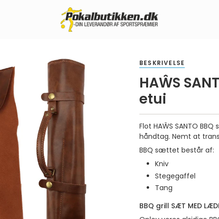
BESKRIVELSE
HAŴS SANT
etui
Flot HAŴS SANTO BBQ sæ
håndtag. Nemt at trans
BBQ sættet består af:
Kniv
Stegegaffel
Tang
BBQ grill SÆT MED LÆ